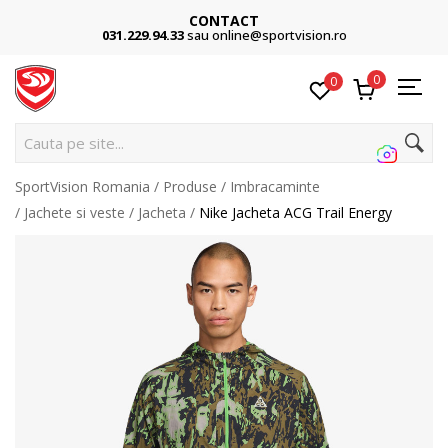
CONTACT
031.229.94.33
sau online@sportvision.ro
0
0
C
SportVision Romania
Produse
Imbracaminte
Jachete si veste
Jacheta
Nike Jacheta ACG Trail Energy