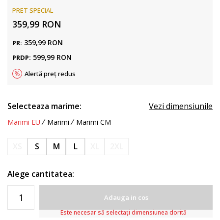
PRET SPECIAL
359,99
RON
359,99
RON
PR:
599,99
RON
PRDP:
Alertă preț redus
Selecteaza marime:
Vezi dimensiunile
Marimi EU
Marimi
Marimi CM
XS
S
M
L
XL
2XL
Alege cantitatea:
Adauga in cos
Este necesar să selectați dimensiunea dorită