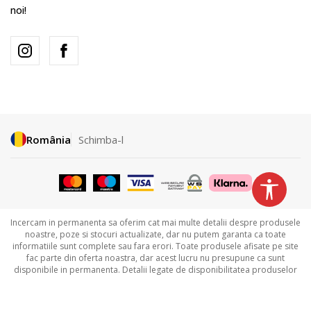
noi!
România
Schimba-l
Incercam in permanenta sa oferim cat mai multe detalii despre produsele
noastre, poze si stocuri actualizate, dar nu putem garanta ca toate
informatiile sunt complete sau fara erori. Toate produsele afisate pe site
fac parte din oferta noastra, dar acest lucru nu presupune ca sunt
disponibile in permanenta. Detalii legate de disponibilitatea produselor
puteti obtine contactandu-ne la
031.229.94.33 sau
031.606.00.35.
©2026
www.sportvision.ro
,
NB SOFT
. Toate drepturile rezervate.