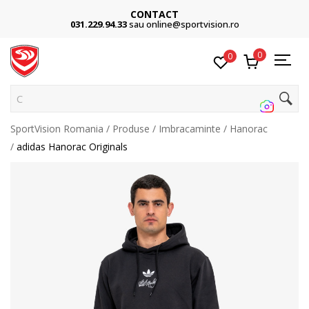
CONTACT
031.229.94.33
sau online@sportvision.ro
0
0
Cauta
SportVision Romania
Produse
Imbracaminte
Hanorac
adidas Hanorac Originals