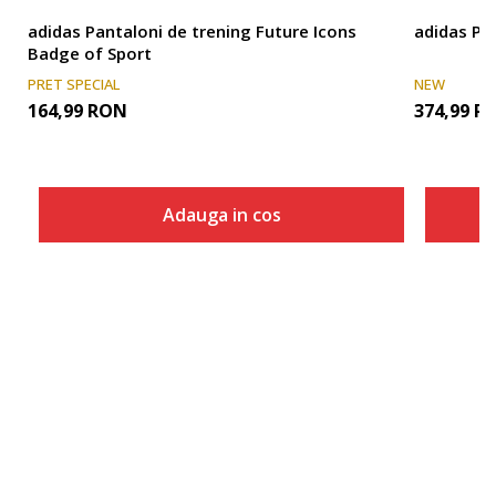
adidas Pantaloni de trening Future Icons
adidas Pa
Badge of Sport
PRET SPECIAL
NEW
164,99
RON
374,99
R
Adauga in cos
Marime
Adauga in cos
2XLS
XLT
XL/S
S/S