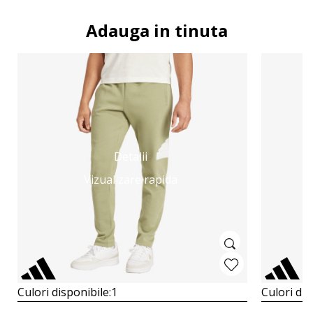
Adauga in tinuta
Detalii
Vizualizare rapida
Culori disponibile:
1
Culori dis