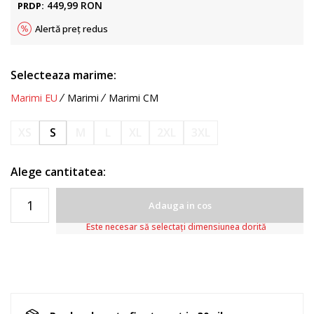
449,99
RON
PRDP:
Alertă preț redus
Selecteaza marime:
Marimi EU
Marimi
Marimi CM
XS
S
M
L
XL
2XL
3XL
Alege cantitatea:
Adauga in cos
Este necesar să selectați dimensiunea dorită