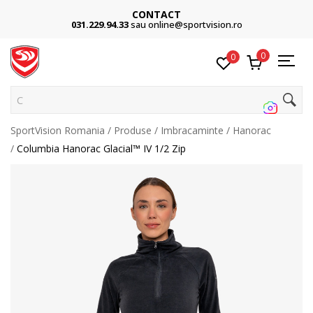
CONTACT
031.229.94.33
sau online@sportvision.ro
0
0
Caut
SportVision Romania
Produse
Imbracaminte
Hanorac
Columbia Hanorac Glacial™ IV 1/2 Zip