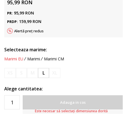
95,99
RON
95,99
RON
PR:
159,99
RON
PRDP:
Alertă preț redus
Selecteaza marime:
Marimi EU
Marimi
Marimi CM
XS
S
M
L
XL
Alege cantitatea:
Adauga in cos
Este necesar să selectați dimensiunea dorită