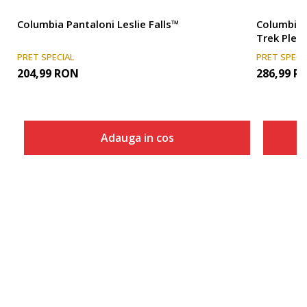
Columbia Pantaloni Leslie Falls™
Columbia 
Trek Plea
PRET SPECIAL
PRET SPECI
204,99
RON
286,99
R
Adauga in cos
Marime
Adauga in cos
10/R
12/R
2/R
4/R