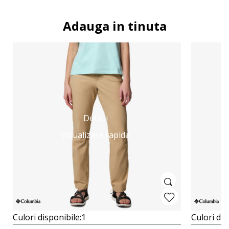
Adauga in tinuta
Detalii
Vizualizare rapida
Culori disponibile:
1
Culori dis