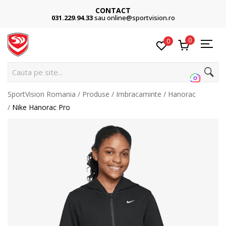
CONTACT
031.229.94.33
sau online@sportvision.ro
0
0
C
SportVision Romania
Produse
Imbracaminte
Hanorac
Nike Hanorac Pro