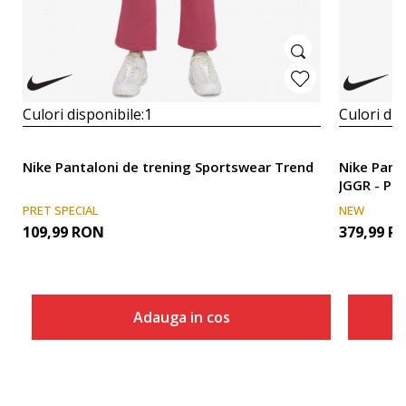
Culori disponibile:
1
Culori dis
Nike Pantaloni de trening Sportswear Trend
Nike Pant
JGGR - PD
PRET SPECIAL
NEW
109,99
RON
379,99
R
Adauga in cos
Marime
Adauga in cos
XS