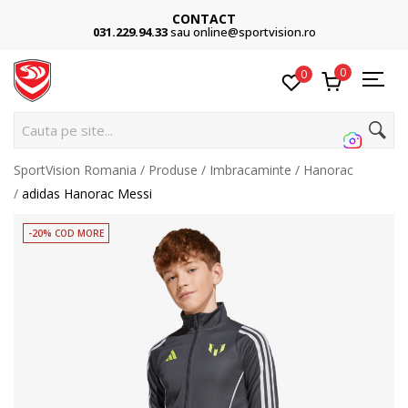
CONTACT
031.229.94.33
sau online@sportvision.ro
0
0
C
SportVision Romania
Produse
Imbracaminte
Hanorac
adidas Hanorac Messi
-20% COD MORE