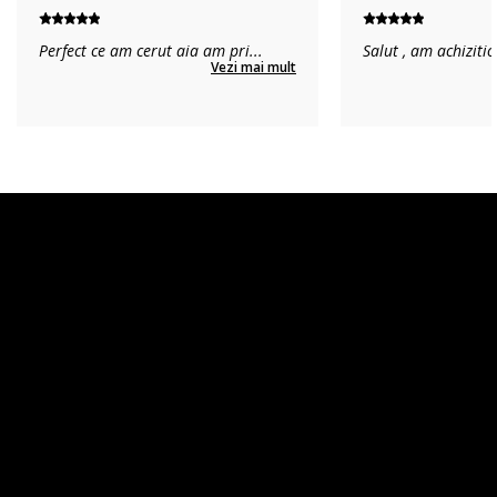
Perfect ce am cerut aia am pri
...
Salut , am achiziti
Vezi mai mult