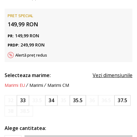
PRET SPECIAL
149,99
RON
149,99
RON
PR:
249,99
RON
PRDP:
Alertă preț redus
Selecteaza marime:
Vezi dimensiunile
Marimi EU
Marimi
Marimi CM
32
33
33.5
34
35
35.5
36
36.5
37.5
38
38.5
Alege cantitatea: