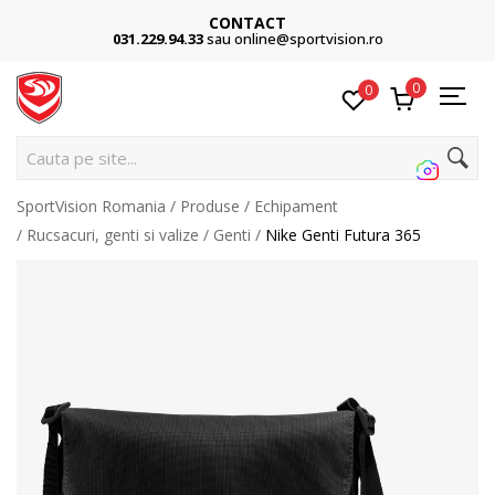
CONTACT
031.229.94.33
sau online@sportvision.ro
0
0
C
SportVision Romania
Produse
Echipament
Rucsacuri, genti si valize
Genti
Nike Genti Futura 365