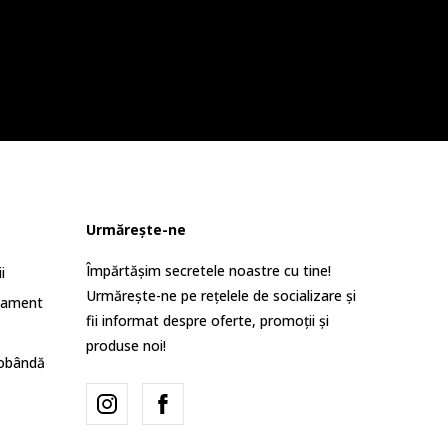
Urmărește-ne
Împărtășim secretele noastre cu tine!
i
Urmărește-ne pe rețelele de socializare și
lament
fii informat despre oferte, promoții și
produse noi!
dobândă