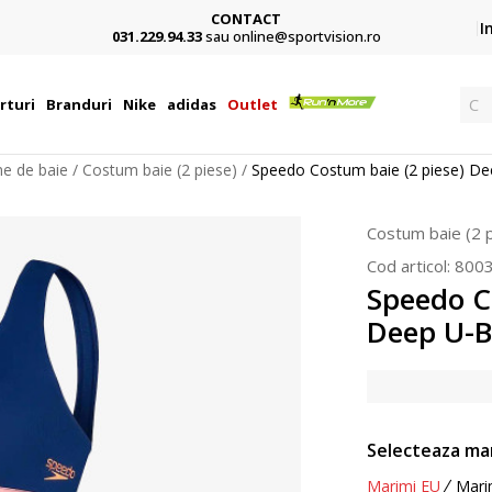
CONTACT
Card,
I
031.229.94.33
sau online@sportvision.ro
Ca
rturi
Branduri
Nike
adidas
Outlet
e de baie
Costum baie (2 piese)
Speedo Costum baie (2 piese) De
Costum baie (2 
Cod articol:
800
Speedo C
Deep U-B
Selecteaza ma
Marimi EU
Mari