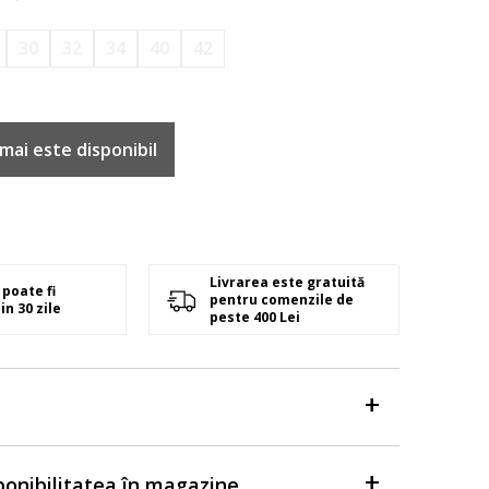
30
32
34
40
42
mai este disponibil
Livrarea este gratuită
poate fi
pentru comenzile de
in 30 zile
peste 400 Lei
sponibilitatea în magazine