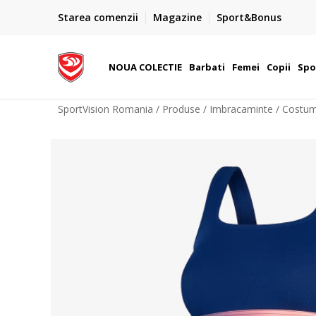
PLATA CU CARDUL
Starea comenzii
Magazine
Sport&Bonus
Plateste cu cardul in siguranta prin WSPay - Visa, Master
 Lei
Maestro
NOUA COLECTIE
Barbati
Femei
Copii
Spo
SportVision Romania
Produse
Imbracaminte
Costum