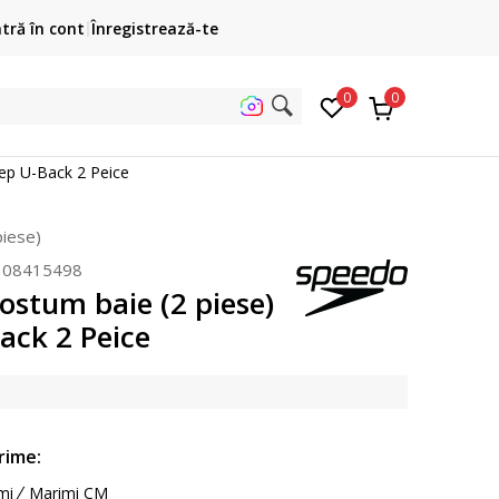
Cumpără acum, plateste mai târziu
ntră în cont
Înregistrează-te
3 rate fără dobândă fără card de credit cu Klarna
pen
0
0
uta
ep U-Back 2 Peice
piese)
308415498
ostum baie (2 piese)
ack 2 Peice
rime:
mi
Marimi CM