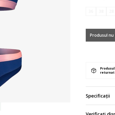
36
38
28
Produsul nu 
Produsul 
returnat 
Specificații
Verificați di