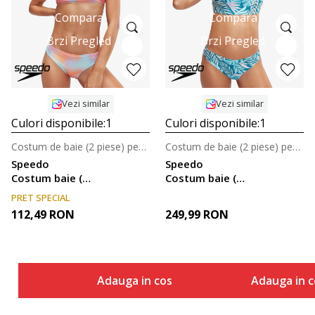
Compara
Compara
Brzi Pregled
Brzi Pregled
Vezi similar
Vezi similar
Culori disponibile:
1
Culori disponibile:
1
Costum de baie (2 piese) pentru femei
Costum de baie (2 piese) pentru femei
Speedo
Speedo
Costum baie (2
Costum baie (2
piese) Printed
piese) Printed
PRET SPECIAL
Ajustable
Ajustable
112,49
RON
249,99
RON
Thinstrap
Thinstrap
Adauga in cos
Adauga in c