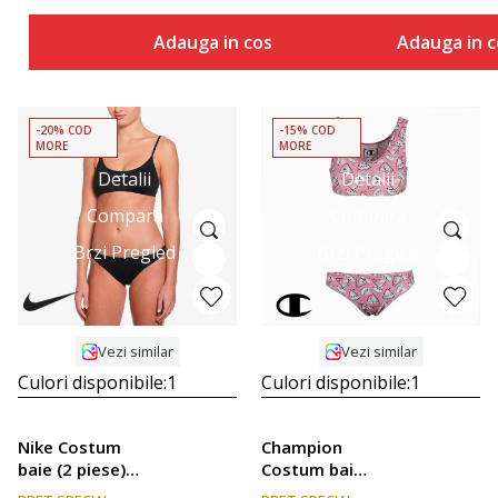
Adauga in cos
Adauga in c
-20% COD
-15% COD
MORE
MORE
Detalii
Detalii
Compara
Compara
Brzi Pregled
Brzi Pregled
Vezi similar
Vezi similar
Culori disponibile:
1
Culori disponibile:
1
Nike Costum
Champion
baie (2 piese)
Costum baie
Essential
(2 piese)