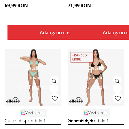
69,99
RON
71,99
RON
Adauga in cos
Adauga in c
-15% COD
MORE
Detalii
Detalii
Compara
Compara
Brzi Pregled
Brzi Pregled
Vezi similar
Vezi similar
Culori disponibile:
1
Culori disponibile:
1