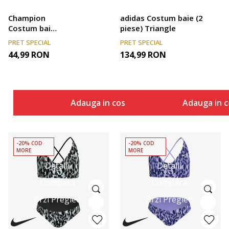
Champion
adidas Costum baie (2
Costum baie
piese) Triangle
(2 piese)
PRET SPECIAL
PRET SPECIAL
CHMP GIRLS
44,99
RON
134,99
RON
BIKINI 2PCS
Adauga in cos
Adauga in c
-20% COD
-20% COD
MORE
MORE
Detalii
Detalii
Compara
Compara
Brzi Pregled
Brzi Pregled