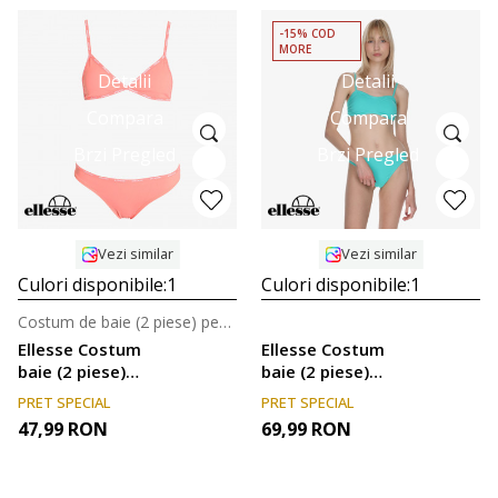
-15% COD
MORE
Detalii
Detalii
Compara
Compara
Brzi Pregled
Brzi Pregled
Vezi similar
Vezi similar
Culori disponibile:
1
Culori disponibile:
1
Costum de baie (2 piese) pentru femei
Ellesse Costum
Ellesse Costum
baie (2 piese)
baie (2 piese)
ELLESSE LADIES
Ladies
PRET SPECIAL
PRET SPECIAL
SWIMSUIT
47,99
RON
69,99
RON