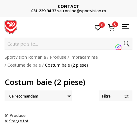
CONTACT
031.229.94.33
sau online@sportvision.ro
0
0
Cauta pe site...
SportVision Romania
Produse
Imbracaminte
Costume de baie
Costum baie (2 piese)
Costum baie (2 piese)
Filtre
61
Produse
Sterge tot