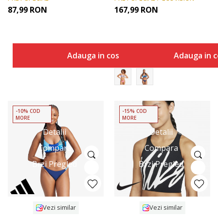
87,99
RON
167,99
RON
Adauga in cos
Adauga in c
-10% COD
-15% COD
MORE
MORE
Detalii
Detalii
Compara
Compara
Brzi Pregled
Brzi Pregled
Vezi similar
Vezi similar