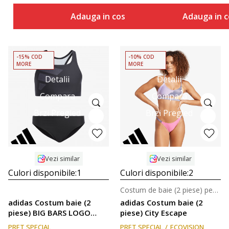
Adauga in cos
Adauga in c
-15% COD
-10% COD
MORE
MORE
Detalii
Detalii
Compara
Compara
Brzi Pregled
Brzi Pregled
Vezi similar
Vezi similar
Culori disponibile:
1
Culori disponibile:
2
Costum de baie (2 piese) pentru femei
adidas Costum baie (2
adidas Costum baie (2
piese) BIG BARS LOGO
piese) City Escape
BIKINI
PRET SPECIAL
PRET SPECIAL
ECOVISION