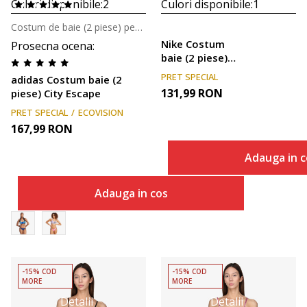
Culori disponibile:
2
Culori disponibile:
1
Costum de baie (2 piese) pentru femei
Nike Costum
Prosecna ocena
:
baie (2 piese)
CROSSBACK
PRET SPECIAL
adidas Costum baie (2
MIDKINI SE
131,99
RON
piese) City Escape
PRET SPECIAL
ECOVISION
167,99
RON
Adauga in c
Adauga in cos
-15% COD
-15% COD
MORE
MORE
Detalii
Detalii