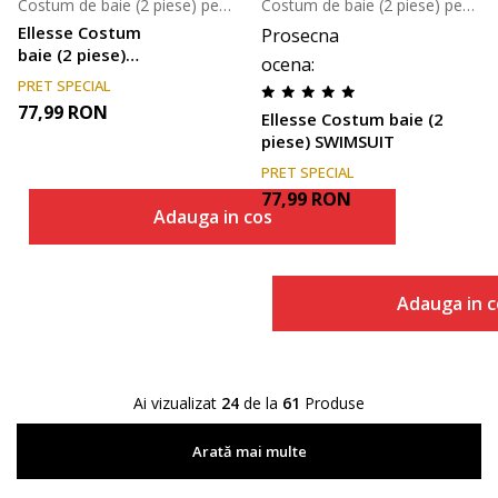
Costum de baie (2 piese) pentru femei
Costum de baie (2 piese) pentru femei
Ellesse Costum
Prosecna
baie (2 piese)
ocena
:
SWIMSUIT
PRET SPECIAL
77,99
RON
Ellesse Costum baie (2
piese) SWIMSUIT
PRET SPECIAL
77,99
RON
Adauga in cos
Adauga in c
Ai vizualizat
24
de la
61
Produse
Arată mai multe