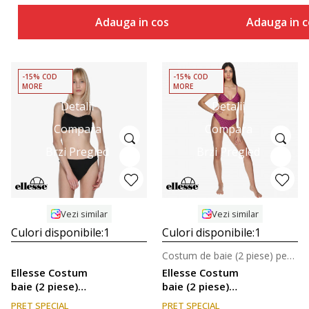
Adauga in cos
Adauga in c
-15% COD
-15% COD
MORE
MORE
Detalii
Detalii
Compara
Compara
Brzi Pregled
Brzi Pregled
Vezi similar
Vezi similar
Culori disponibile:
1
Culori disponibile:
1
Costum de baie (2 piese) pentru femei
Ellesse Costum
Ellesse Costum
baie (2 piese)
baie (2 piese)
Ladies
SWIMSUIT
PRET SPECIAL
PRET SPECIAL