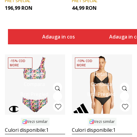
PRET SPECIAL
PRET SPECIAL
CHMP GIRLS
196,99
RON
44,99
RON
BIKINI 2PCS
Adauga in cos
Adauga in c
-15% COD
-10% COD
MORE
MORE
Detalii
Detalii
Compara
Compara
Brzi Pregled
Brzi Pregled
Vezi similar
Vezi similar
Culori disponibile:
1
Culori disponibile:
1