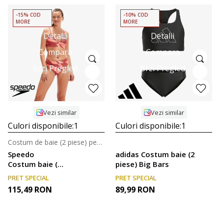
-15% COD
-10% COD
MORE
MORE
Detalii
Detalii
Compara
Compara
Brzi Pregled
Brzi Pregled
Vezi similar
Vezi similar
Culori disponibile:
1
Culori disponibile:
1
Costum de baie (2 piese) pentru femei
Speedo
adidas Costum baie (2
Costum baie (2
piese) Big Bars
piese) Banded
PRET SPECIAL
PRET SPECIAL
Triangle 2pce
115,49
RON
89,99
RON