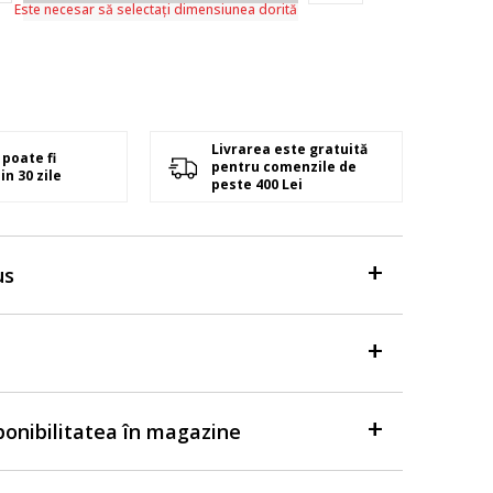
Este necesar să selectați dimensiunea dorită
Livrarea este gratuită
poate fi
pentru comenzile de
in 30 zile
peste 400 Lei
us
sponibilitatea în magazine