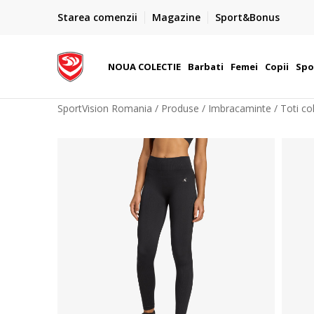
PLATA CU CARDUL
Starea comenzii
Magazine
Sport&Bonus
Plateste cu cardul in siguranta prin WSPay - Visa, Master
 Lei
Maestro
NOUA COLECTIE
Barbati
Femei
Copii
Spo
SportVision Romania
Produse
Imbracaminte
Toti col