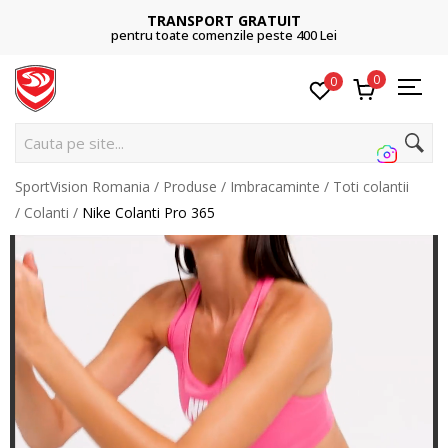
TRANSPORT GRATUIT
pentru toate comenzile peste 400 Lei
0
0
Cauta pe site...
SportVision Romania
Produse
Imbracaminte
Toti colantii
Colanti
Nike Colanti Pro 365