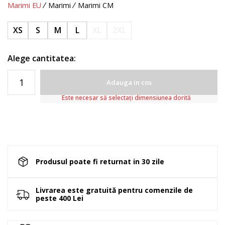
Marimi EU
Marimi
Marimi CM
XS
S
M
L
XL
2XL
Alege cantitatea:
Adauga in cos
Este necesar să selectați dimensiunea dorită
Produsul poate fi returnat in 30 zile
Livrarea este gratuită pentru comenzile de
peste 400 Lei