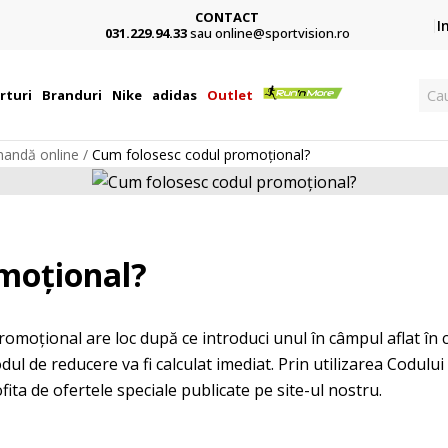
CONTACT
Card,
I
031.229.94.33
sau online@sportvision.ro
Cau
rturi
Branduri
Nike
adidas
Outlet
andă online
Cum folosesc codul promoțional?
moțional?
romoțional are loc după ce introduci unul în câmpul aflat în 
ul de reducere va fi calculat imediat. Prin utilizarea Codului
fita de ofertele speciale publicate pe site-ul nostru.