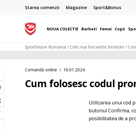
PLATA CU CARDUL
Starea comenzii
Magazine
Sport&Bonus
Plateste cu cardul in siguranta prin WSPay - Visa, Master
 Lei
Maestro
NOUA COLECTIE
Barbati
Femei
Copii
Spo
SportVision Romania
Cele mai frecvente întrebări
Com
Comandă online
16.01.2024.
Cum folosesc codul pro
Utilizarea unui cod p
butonul Confirma, cod
posibilitatea de a pro