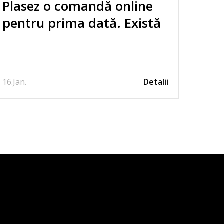
Plasez o comandă online
pentru prima dată. Există
instrucțiuni despre cum să
plasez o comandă prin
intermediul site-ului?
16.
Jan.
Detalii