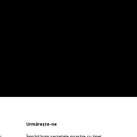
Urmărește-ne
Împărtășim secretele noastre cu tine!