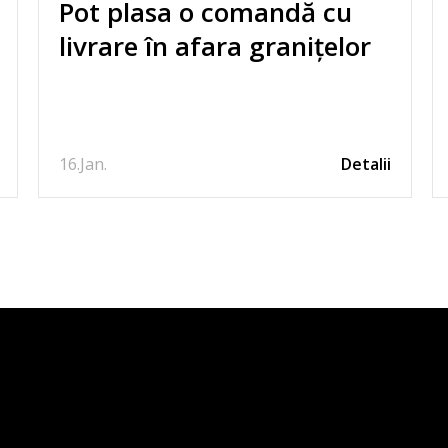
Pot plasa o comandă cu
livrare în afara granițelor
României?
16.
Jan.
Detalii