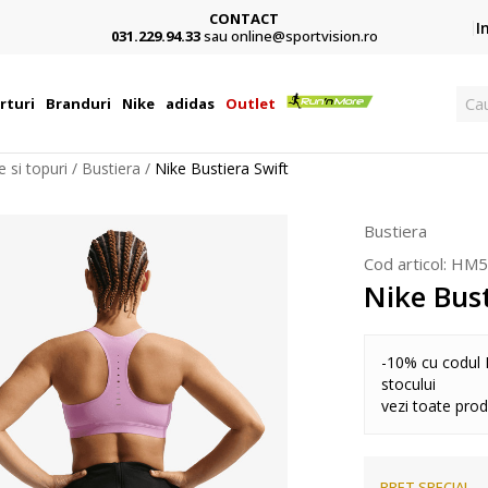
CONTACT
Card,
I
031.229.94.33
sau online@sportvision.ro
Ca
rturi
Branduri
Nike
adidas
Outlet
e si topuri
Bustiera
Nike Bustiera Swift
Bustiera
Cod articol:
HM5
Nike Bust
-10% cu codul 
stocului
vezi toate pro
PRET SPECIAL