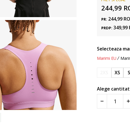
244,99
R
244,99
R
PR:
349,99
PRDP:
Selecteaza ma
Marimi EU
Mari
2XS
XS
Alege cantitat