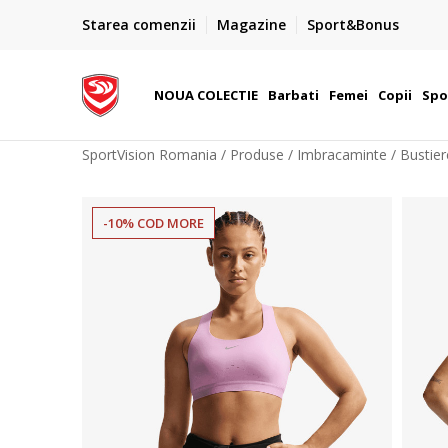
PLATA CU CARDUL
Starea comenzii
Magazine
Sport&Bonus
Plateste cu cardul in siguranta prin WSPay - Visa, Master
 Lei
Maestro
NOUA COLECTIE
Barbati
Femei
Copii
Spo
SportVision Romania
Produse
Imbracaminte
Bustier
-10% COD MORE