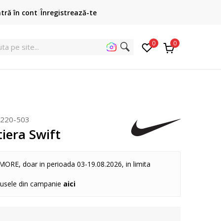
Cumpără acum, plateste mai târziu
ntră în cont
Înregistrează-te
3 rate fără dobândă fără card de credit cu Klarna
pen
0
0
u
220-503
iera Swift
MORE, doar in perioada 03-19.08.2026, in limita
dusele din campanie
aici