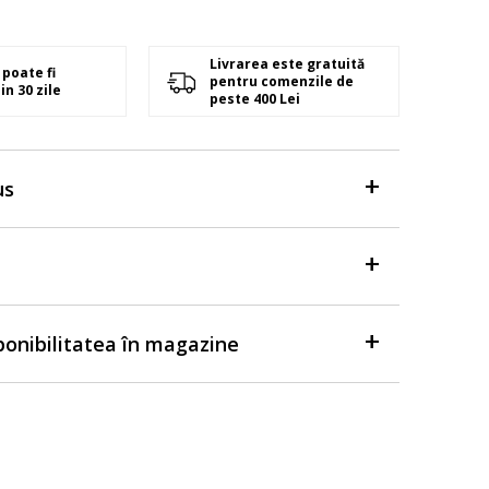
Livrarea este gratuită
poate fi
pentru comenzile de
in 30 zile
peste 400 Lei
us
sponibilitatea în magazine