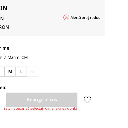
ON
Alertă preț redus
ON
RON
rime:
mi
Marimi CM
S
M
L
XL
ea:
Adauga in cos
Este necesar să selectați dimensiunea dorită