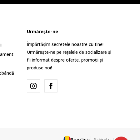
Urmărește-ne
Împărtășim secretele noastre cu tine!
i
Urmărește-ne pe rețelele de socializare și
lament
fii informat despre oferte, promoții și
produse noi!
dobândă
România
Schimba-l