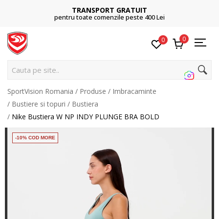
TRANSPORT GRATUIT
pentru toate comenzile peste 400 Lei
0
0
Cauta pe site...
SportVision Romania
Produse
Imbracaminte
Bustiere si topuri
Bustiera
Nike Bustiera W NP INDY PLUNGE BRA BOLD
-10% COD MORE