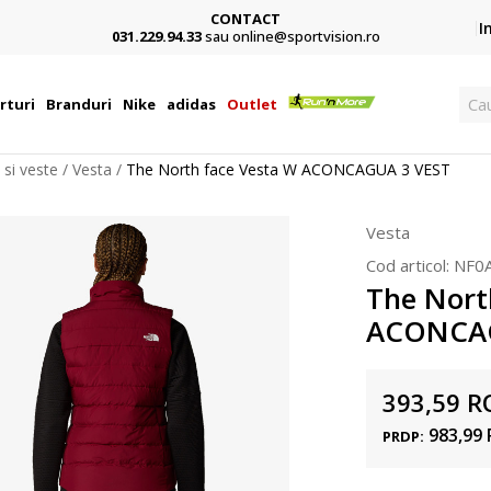
CONTACT
Card,
I
031.229.94.33
sau online@sportvision.ro
Ca
rturi
Branduri
Nike
adidas
Outlet
 si veste
Vesta
The North face Vesta W ACONCAGUA 3 VEST
Vesta
Cod articol:
NF0A
The Nort
ACONCAG
393,59
R
983,99
PRDP: