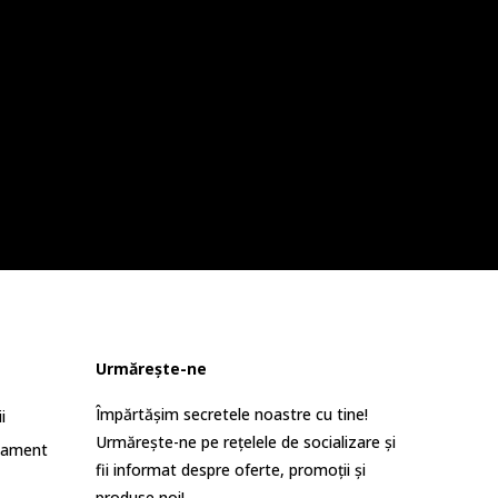
Urmărește-ne
Împărtășim secretele noastre cu tine!
i
Urmărește-ne pe rețelele de socializare și
lament
fii informat despre oferte, promoții și
produse noi!