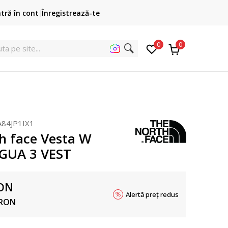
Cumpără acum, plateste mai târziu
ntră în cont
Înregistrează-te
3 rate fără dobândă fără card de credit cu Klarna
pen
0
0
ut
84JP1IX1
h face Vesta W
UA 3 VEST
ON
Alertă preț redus
RON