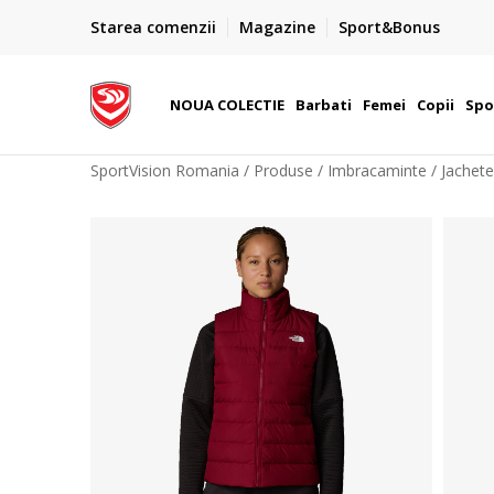
PLATA CU CARDUL
Starea comenzii
Magazine
Sport&Bonus
Plateste cu cardul in siguranta prin WSPay - Visa, Master
 Lei
Maestro
NOUA COLECTIE
Barbati
Femei
Copii
Spo
SportVision Romania
Produse
Imbracaminte
Jachete