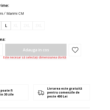
rime:
mi
Marimi CM
L
XL
2XL
3XL
ea:
Adauga in cos
Este necesar să selectați dimensiunea dorită
Livrarea este gratuită
poate fi
pentru comenzile de
in 30 zile
peste 400 Lei