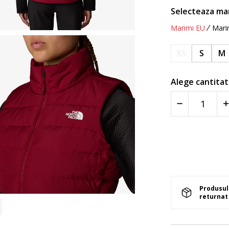
Selecteaza ma
Marimi EU
Mari
XS
S
M
Alege cantitat
Produsul 
returnat 