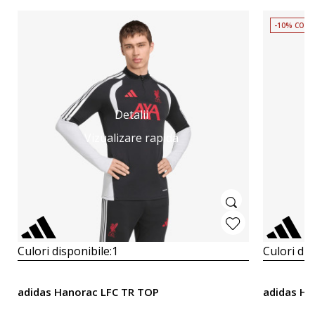
-10% COD 
Detalii
Vizualizare rapida
Culori disponibile:
1
Culori dis
adidas Hanorac LFC TR TOP
adidas Ha