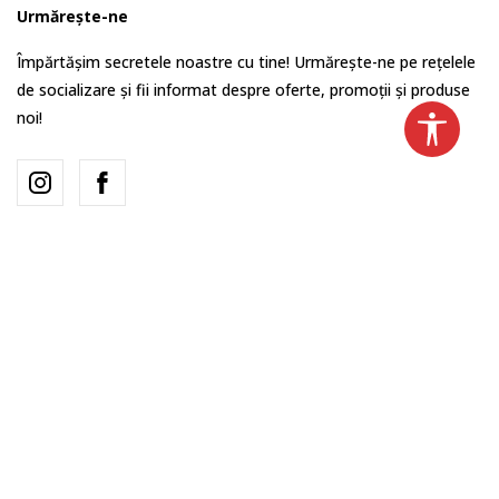
Urmărește-ne
Împărtășim secretele noastre cu tine! Urmărește-ne pe rețelele
de socializare și fii informat despre oferte, promoții și produse
noi!
România
Schimba-l
Incercam in permanenta sa oferim cat mai multe detalii despre produsele
noastre, poze si stocuri actualizate, dar nu putem garanta ca toate
informatiile sunt complete sau fara erori. Toate produsele afisate pe site