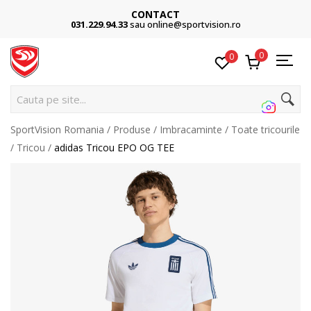
CONTACT
031.229.94.33
sau online@sportvision.ro
0
0
Cau
SportVision Romania
Produse
Imbracaminte
Toate tricourile
Tricou
adidas Tricou EPO OG TEE