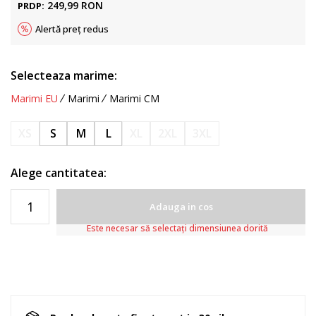
249,99
RON
PRDP:
Alertă preț redus
Selecteaza marime:
Marimi EU
Marimi
Marimi CM
XS
S
M
L
XL
2XL
3XL
Alege cantitatea:
Adauga in cos
Este necesar să selectați dimensiunea dorită