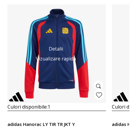
Detalii
Vizualizare rapida
Culori disponibile:
1
Culori dis
adidas Hanorac LY TIR TR JKT Y
adidas Ha