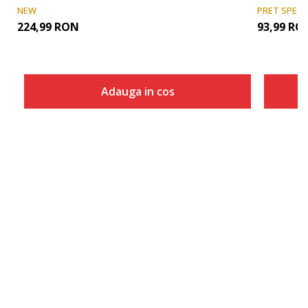
NEW
PRET SPECI
224,99
RON
93,99
RO
Adauga in cos
Marime
Adauga in cos
140
152
164
176
104