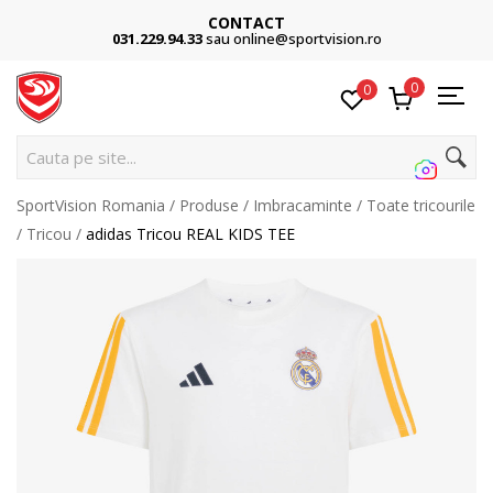
CONTACT
031.229.94.33
sau online@sportvision.ro
0
0
Ca
SportVision Romania
Produse
Imbracaminte
Toate tricourile
Tricou
adidas Tricou REAL KIDS TEE