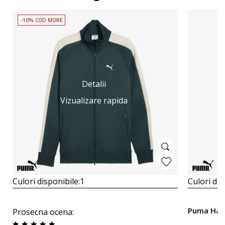
-10% COD MORE
Detalii
Vizualizare rapida
Culori disponibile:
1
Culori dis
Puma Han
Prosecna ocena
: