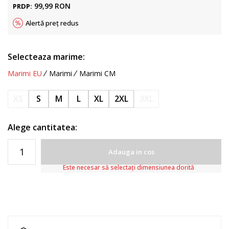
99,99
RON
PRDP:
Alertă preț redus
Selecteaza marime:
Marimi EU
Marimi
Marimi CM
XS
S
M
L
XL
2XL
3XL
Alege cantitatea:
Adauga in cos
Este necesar să selectați dimensiunea dorită