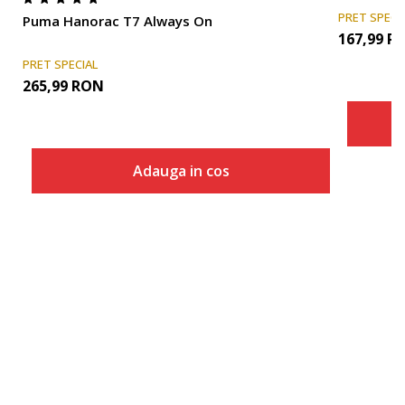
PRET SPECI
Puma Hanorac T7 Always On
167,99
R
PRET SPECIAL
265,99
RON
Adauga in cos
Marime
Adauga in cos
2XS
XS
S
M