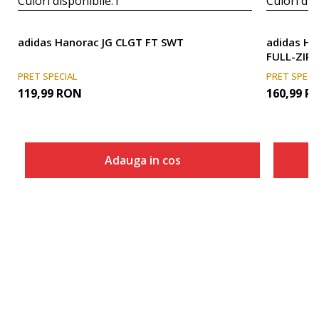
Culori disponibile:
1
Culori dis
adidas Hanorac JG CLGT FT SWT
adidas Ha
FULL-ZIP
PRET SPECIAL
PRET SPECI
119,99
RON
160,99
R
Adauga in cos
Marime
Adauga in cos
140
152
164