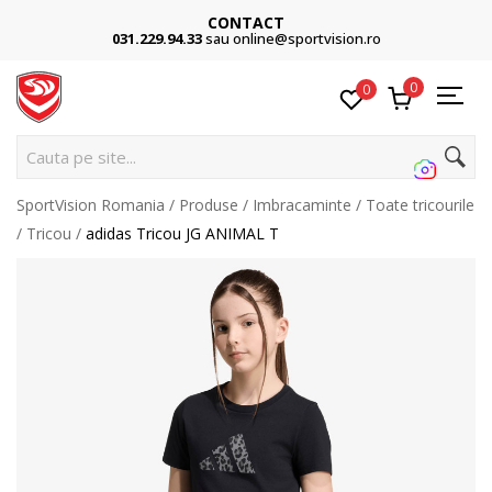
CONTACT
031.229.94.33
sau online@sportvision.ro
0
0
Cau
SportVision Romania
Produse
Imbracaminte
Toate tricourile
Tricou
adidas Tricou JG ANIMAL T