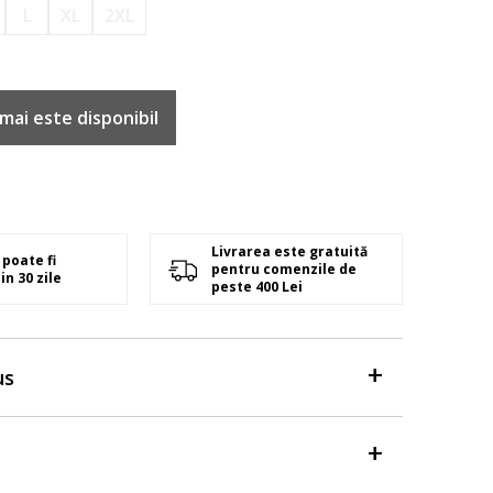
L
XL
2XL
mai este disponibil
Livrarea este gratuită
poate fi
pentru comenzile de
in 30 zile
peste 400 Lei
us