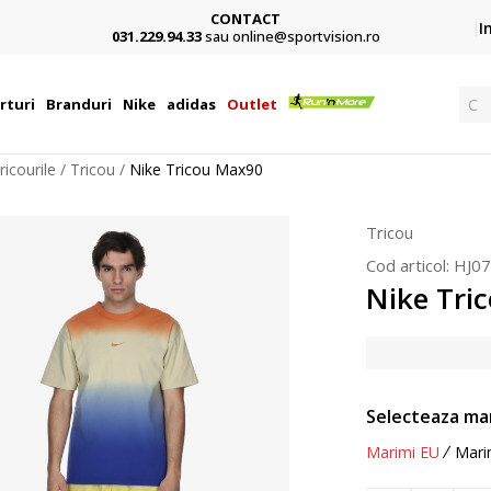
CONTACT
Cumpără acum,
I
229.94.33
sau online@sportvision.ro
3 rate fără dobândă 
Ca
rturi
Branduri
Nike
adidas
Outlet
ricourile
Tricou
Nike Tricou Max90
Tricou
Cod articol:
HJ07
Nike Tri
Selecteaza ma
Marimi EU
Mari