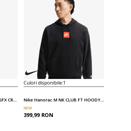
Culori disponibile:
1
Nike Hanorac M NK CLUB BB GFX CREW
Nike Hanorac M NK CLUB FT HOODY PLAY
NEW
399,99
RON