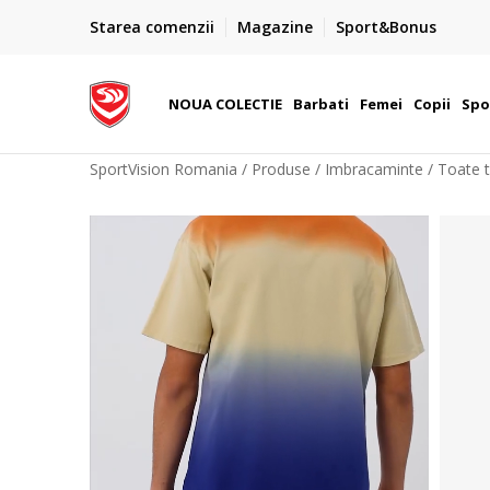
PLATA CU CARDUL
Starea comenzii
Magazine
Sport&Bonus
este cu cardul in siguranta prin WSPay - Visa, MasterCard,
031.
Maestro
NOUA COLECTIE
Barbati
Femei
Copii
Spo
SportVision Romania
Produse
Imbracaminte
Toate t