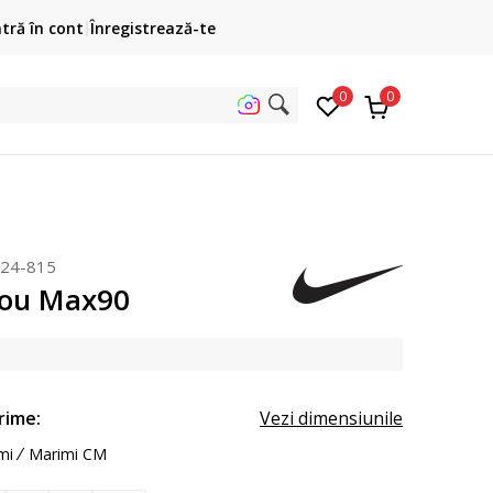
 plateste mai târziu
TRANSPORT GRA
ntră în cont
Înregistrează-te
fără card de credit cu Klarna
pentru toate comenzile p
0
0
uta pe s
24-815
cou Max90
rime:
Vezi dimensiunile
mi
Marimi CM