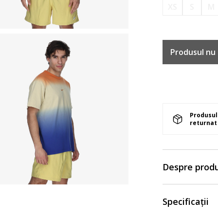
XS
S
M
Produsul nu 
Produsul 
returnat 
Despre prod
Specificații