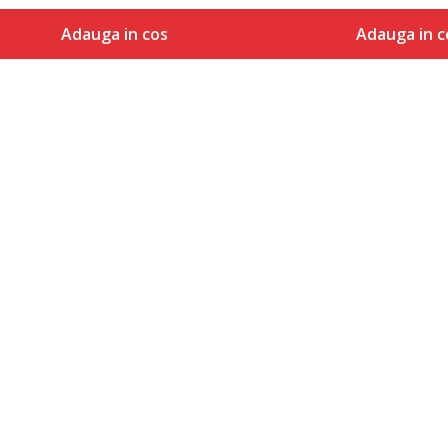
Adauga in cos
Adauga in c
Marime
Marime
Adauga in cos
Adaug
XS
S
S
M
M
L
L
XL
XL
2XL
2XL
3XL
3XL