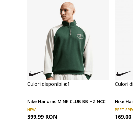
Culori disponibile:
1
Culori d
Nike Hanorac M NK CLUB BB HZ NCC
Nike Ha
NEW
PRET SPE
399,99
RON
169,00