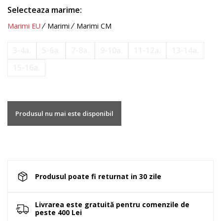
Selecteaza marime:
Marimi EU
Marimi
Marimi CM
3-4a.
5-6a.
7-8a.
9-10a.
11-12a.
13-14a.
15-16a.
Produsul nu mai este disponibil
Produsul poate fi returnat in 30 zile
Livrarea este gratuită pentru comenzile de
peste 400 Lei