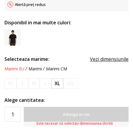
Alertă preț redus
Disponibil in mai multe culori:
Selecteaza marime:
Vezi dimensiunile
Marimi EU
Marimi
Marimi CM
XS
S
M
L
XL
2XL
Alege cantitatea:
Adauga in cos
Este necesar să selectați dimensiunea dorită