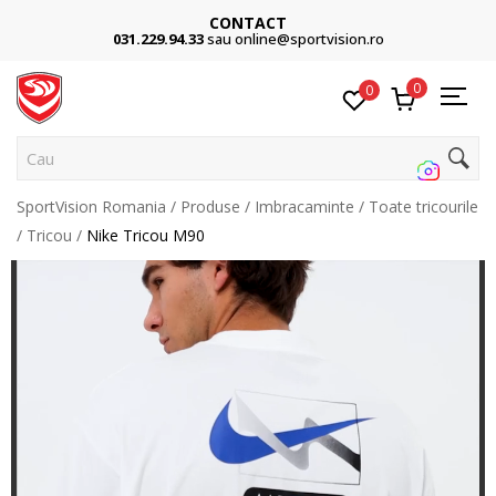
Cumpără acum, plateste mai târziu
3 rate fără dobândă fără card de credit cu Klarna
0
0
Cauta p
SportVision Romania
Produse
Imbracaminte
Toate tricourile
Tricou
Nike Tricou M90