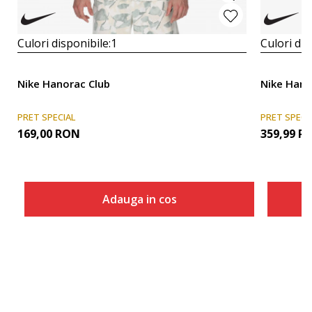
Culori disponibile:
1
Culori dis
Nike Hanorac Club
Nike Hano
PRET SPECIAL
PRET SPECI
169,00
RON
359,99
R
Adauga in cos
Marime
Adauga in cos
XS
S