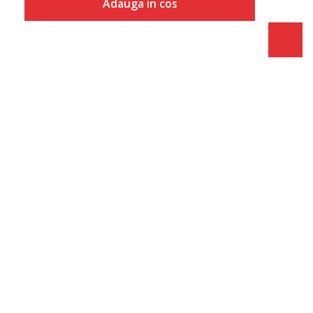
Adauga in cos
Marime
Adauga in cos
XS
S
M
L
XL
2XL