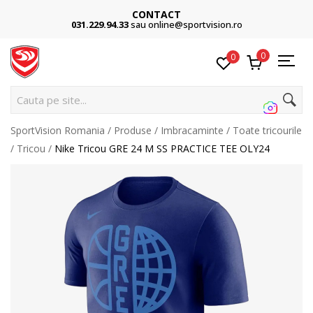
CONTACT
031.229.94.33
sau online@sportvision.ro
0
0
Ca
SportVision Romania
Produse
Imbracaminte
Toate tricourile
Tricou
Nike Tricou GRE 24 M SS PRACTICE TEE OLY24