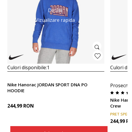
Detalii
Vizualizare rapida
Culori disponibile:
1
Culori dis
Nike Hanorac JORDAN SPORT DNA PO
Prosecna
HOODIE
Nike Hano
244,99
RON
Crew
PRET SPECI
244,99
R