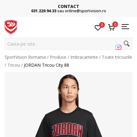
CONTACT
031.229.94.33
sau online@sportvision.ro
0
0
Cau
SportVision Romania
Produse
Imbracaminte
Toate tricourile
Tricou
JORDAN Tricou City 88