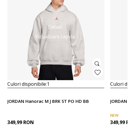
Detalii
Vizualizare rapida
Culori disponibile:
1
Culori dis
JORDAN Hanorac M J BRK ST PO HD BB
JORDAN Ha
NEW
349,99
RON
349,99
R