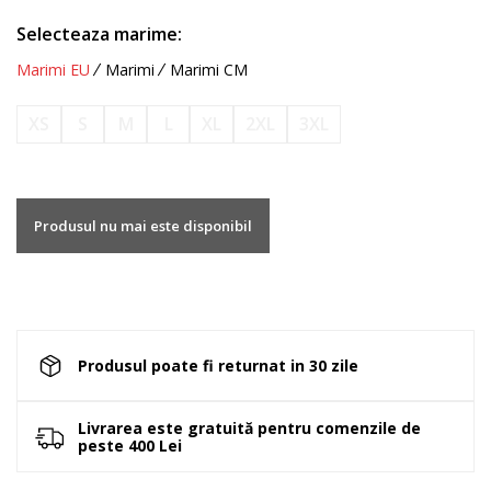
Selecteaza marime:
Marimi EU
Marimi
Marimi CM
XS
S
M
L
XL
2XL
3XL
Produsul nu mai este disponibil
Produsul poate fi returnat in 30 zile
Livrarea este gratuită pentru comenzile de
peste 400 Lei