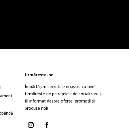
Urmărește-ne
Împărtășim secretele noastre cu tine!
i
Urmărește-ne pe rețelele de socializare și
lament
fii informat despre oferte, promoții și
produse noi!
dobândă