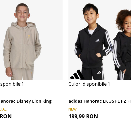
isponibile:
1
Culori disponibile:
1
Hanorac Disney Lion King
adidas Hanorac LK 3S FL FZ 
CIAL
NEW
RON
199,99
RON