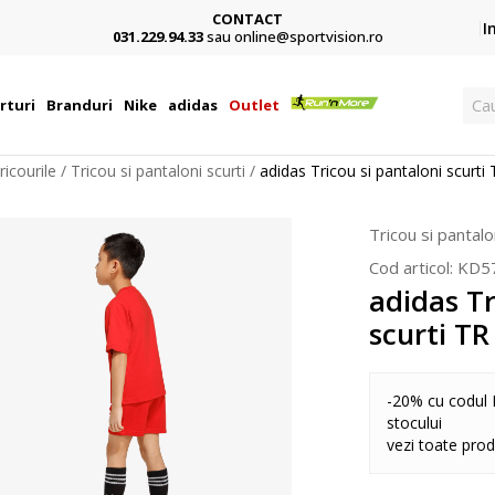
CONTACT
Card,
I
031.229.94.33
sau online@sportvision.ro
Ca
rturi
Branduri
Nike
adidas
Outlet
ricourile
Tricou si pantaloni scurti
adidas Tricou si pantaloni scurt
Tricou si pantalo
Cod articol:
KD5
adidas Tr
scurti TR
-20% cu codul 
stocului
vezi toate pro