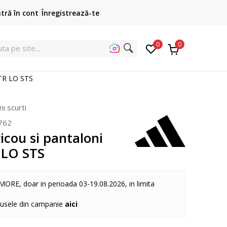
Cumpără acum, plateste mai târziu
ntră în cont
Înregistrează-te
3 rate fără dobândă fără card de credit cu Klarna
pen
0
0
uta pe
i TR LO STS
ni scurti
762
icou si pantaloni
 LO STS
MORE, doar in perioada 03-19.08.2026, in limita
dusele din campanie
aici