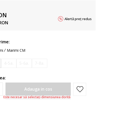
ON
Alertă preț redus
RON
rime:
mi
Marimi CM
4-5a.
5-6a.
7-8a.
ea:
Adauga in cos
Este necesar să selectați dimensiunea dorită