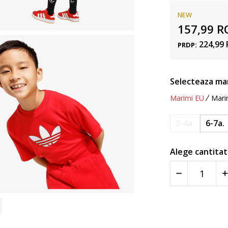
NEW
157,99
R
224,99
PRDP:
Selecteaza ma
Marimi EU
Mari
3-4a.
6-7a.
Alege cantitat