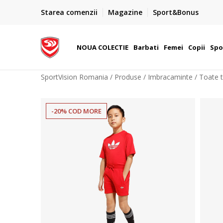
PLATA CU CARDUL
Starea comenzii
Magazine
Sport&Bonus
Plateste cu cardul in siguranta prin WSPay - Visa, Master
 Lei
Maestro
NOUA COLECTIE
Barbati
Femei
Copii
Spo
SportVision Romania
Produse
Imbracaminte
Toate t
-20% COD MORE