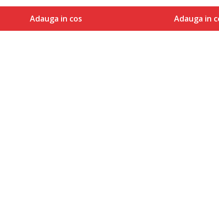
Adauga in cos
Adauga in c
Marime
Marime
Adauga in cos
Adaug
140
104
104
122
122
110
92
116
98
128
110
116