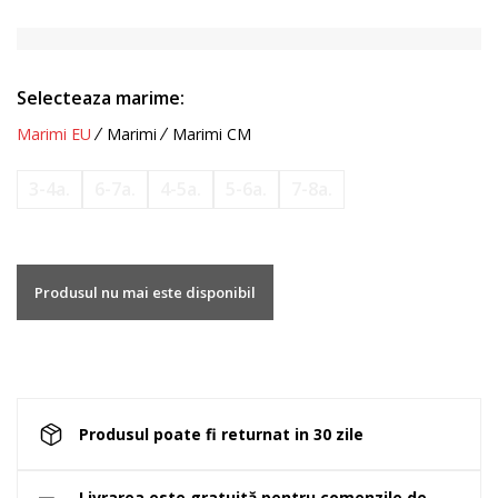
Selecteaza marime:
Marimi EU
Marimi
Marimi CM
3-4a.
6-7a.
4-5a.
5-6a.
7-8a.
Produsul nu mai este disponibil
Produsul poate fi returnat in 30 zile
Livrarea este gratuită pentru comenzile de