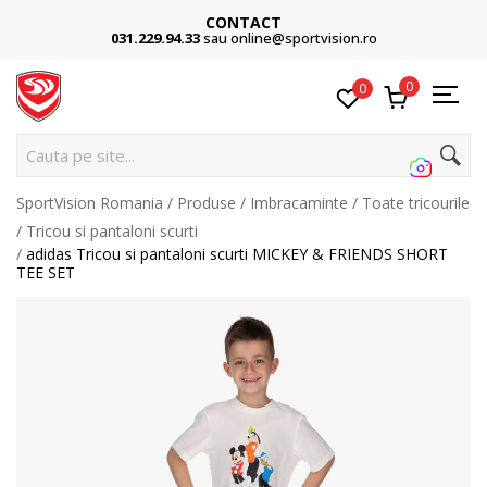
CONTACT
031.229.94.33
sau online@sportvision.ro
0
0
Cauta pe site...
SportVision Romania
Produse
Imbracaminte
Toate tricourile
Tricou si pantaloni scurti
adidas Tricou si pantaloni scurti MICKEY & FRIENDS SHORT
TEE SET