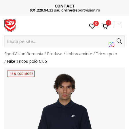
CONTACT
031.229.94.33
sau online@sportvision.ro
0
0
Cauta pe site...
SportVision Romania
Produse
Imbracaminte
Tricou polo
Nike Tricou polo Club
-15% COD MORE