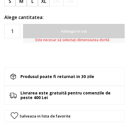
S
M
L
XL
2XL
3XL
Alege cantitatea:
Adauga in cos
Este necesar să selectați dimensiunea dorită
Produsul poate fi returnat in 30 zile
Livrarea este gratuită pentru comenzile de
peste 400 Lei
Salveaza in lista de favorite