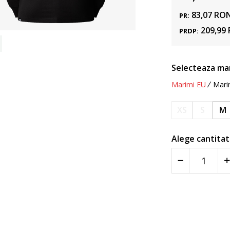
83,07
RO
PR:
209,99
PRDP:
Selecteaza ma
Marimi EU
Mari
XS
S
M
Alege cantitat