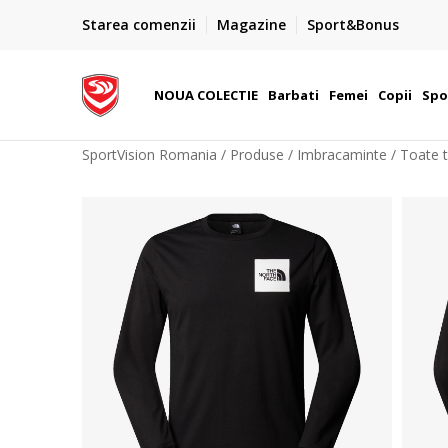
PLATA CU CARDUL
Starea comenzii
Magazine
Sport&Bonus
Plateste cu cardul in siguranta prin WSPay - Visa, Master
 Lei
Maestro
NOUA COLECTIE
Barbati
Femei
Copii
Spo
SportVision Romania
Produse
Imbracaminte
Toate t