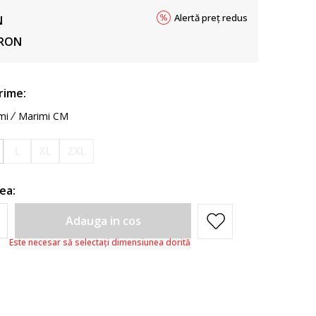
Alertă preț redus
N
RON
rime:
mi
Marimi CM
L
XL
2XL
ea:
Adauga in cos
Este necesar să selectați dimensiunea dorită