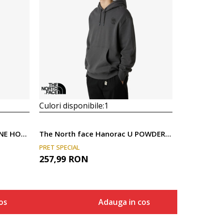
Culori disponibile:
1
The North face Hanorac M FINE HOODIE
The North face Hanorac U POWDER DAYS RELAXED HD SWS-GRAPHIC
PRET SPECIAL
257,99
RON
os
Adauga in cos