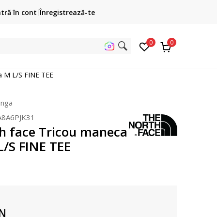
Cumpără acum, plateste mai târziu
ntră în cont
Înregistrează-te
3 rate fără dobândă fără card de credit cu Klarna
pen
0
0
uta pe s
a M L/S FINE TEE
unga
A8A6PJK31
h face Tricou maneca
L/S FINE TEE
N