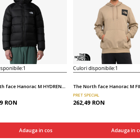
isponibile:
1
Culori disponibile:
1
The North face Hanorac M HYDRENALITE DOWN HOODIE
PRET SPECIAL
99
RON
262,49
RON
Adauga in cos
Adauga in c