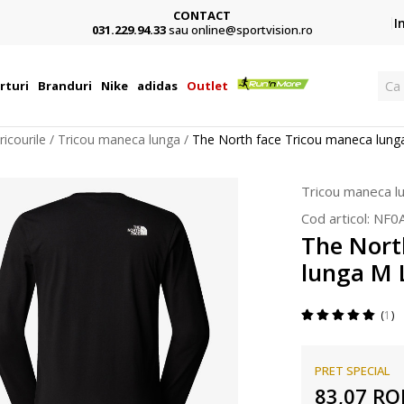
CONTACT
Card,
I
031.229.94.33
sau online@sportvision.ro
Ca
rturi
Branduri
Nike
adidas
Outlet
ricourile
Tricou maneca lunga
The North face Tricou maneca lung
Tricou maneca l
Cod articol:
NF0
The Nort
lunga M 
1
PRET SPECIAL
83,07
RO