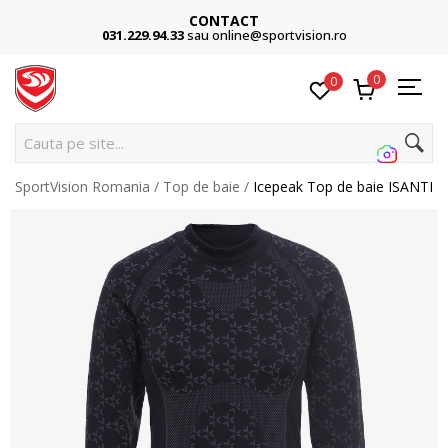
CONTACT
031.229.94.33
sau online@sportvision.ro
0
0
Cauta pe site...
SportVision Romania
Top de baie
Icepeak Top de baie ISANTI