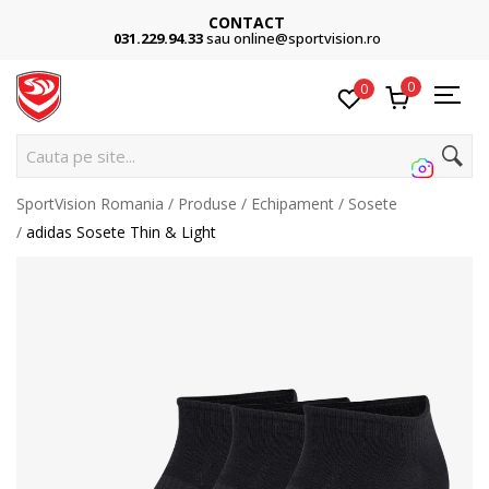
CONTACT
031.229.94.33
sau online@sportvision.ro
0
0
Cauta pe site...
SportVision Romania
Produse
Echipament
Sosete
adidas Sosete Thin & Light