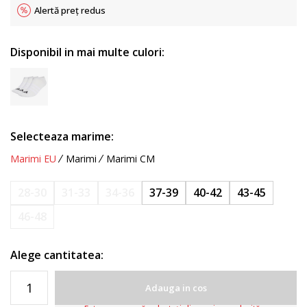
Alertă preț redus
Disponibil in mai multe culori:
Selecteaza marime:
Marimi EU
Marimi
Marimi CM
28-30
31-33
34-36
37-39
40-42
43-45
46-48
Alege cantitatea:
Adauga in cos