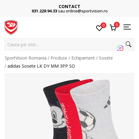
CONTACT
031.229.94.33
sau online@sportvision.ro
0
0
C
SportVision Romania
Produse
Echipament
Sosete
adidas Sosete LK DY MM 3PP SO