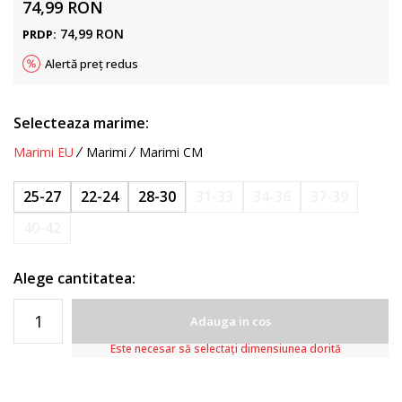
74,99
RON
74,99
RON
PRDP:
Alertă preț redus
Selecteaza marime:
Marimi EU
Marimi
Marimi CM
25-27
22-24
28-30
31-33
34-36
37-39
40-42
Alege cantitatea:
Adauga in cos
Este necesar să selectați dimensiunea dorită