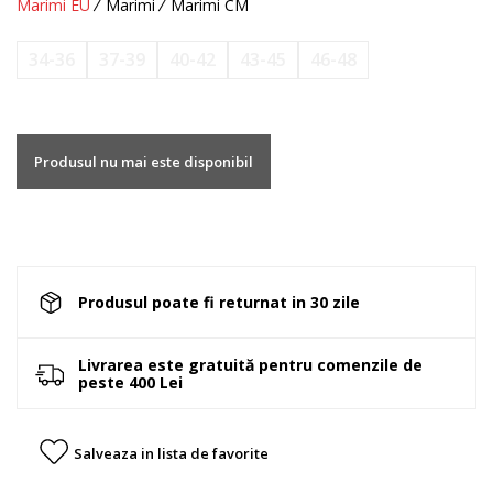
Marimi EU
Marimi
Marimi CM
34-36
37-39
40-42
43-45
46-48
Produsul nu mai este disponibil
Produsul poate fi returnat in 30 zile
Livrarea este gratuită pentru comenzile de
peste 400 Lei
Salveaza in lista de favorite