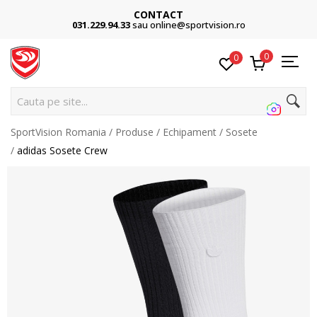
CONTACT
031.229.94.33
sau online@sportvision.ro
0
0
Cauta pe site...
SportVision Romania
Produse
Echipament
Sosete
adidas Sosete Crew