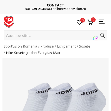
CONTACT
031.229.94.33
sau online@sportvision.ro
0
0
Cauta pe site...
SportVision Romania
Produse
Echipament
Sosete
Nike Sosete Jordan Everyday Max