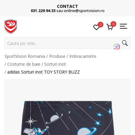
CONTACT
031.229.94.33
sau online@sportvision.ro
0
0
C
SportVision Romania
Produse
Imbracaminte
Costume de baie
Sorturi inot
adidas Sorturi inot TOY STORY BUZZ