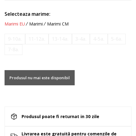
Selecteaza marime:
Marimi EU
Marimi
Marimi CM
9-10a.
11-12a.
13-14a.
3-4a.
4-5a.
5-6a.
7-8a.
Produsul nu mai este disponibil
Produsul poate fi returnat in 30 zile
Livrarea este gratuită pentru comenzile de