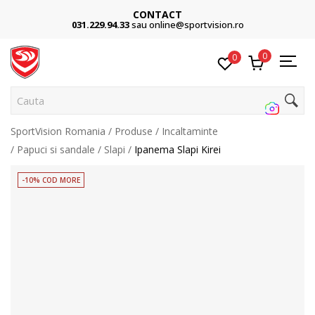
CONTACT
031.229.94.33
sau online@sportvision.ro
0
0
Cauta p
SportVision Romania
Produse
Incaltaminte
Papuci si sandale
Slapi
Ipanema Slapi Kirei
-10% COD MORE