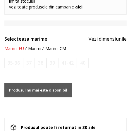
limita stocului
vezi toate produsele din campanie
aici
Selecteaza marime:
Vezi dimensiunile
Marimi EU
Marimi
Marimi CM
35-36
37
38
39
41-42
40
Produsul nu mai este disponibil
Produsul poate fi returnat in 30 zile