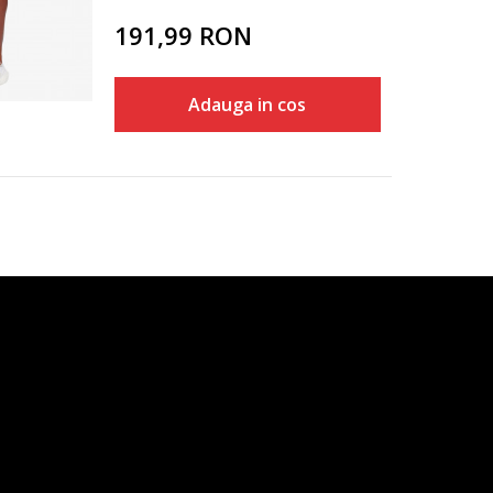
191,99
RON
Adauga in cos