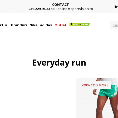
CONTACT
Card,
I
031.229.94.33
sau online@sportvision.ro
Cau
rturi
Branduri
Nike
adidas
Outlet
Everyday run
-20% COD MORE