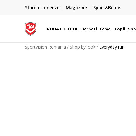
PLATA CU CARDUL
Starea comenzii
Magazine
Sport&Bonus
Plateste cu cardul in siguranta prin WSPay - Visa, Master
 Lei
Maestro
NOUA COLECTIE
Barbati
Femei
Copii
Spo
SportVision Romania
Shop by look
Everyday run