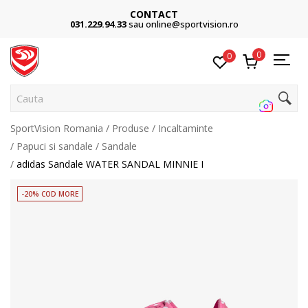
CONTACT
031.229.94.33
sau online@sportvision.ro
0
0
Cauta p
SportVision Romania
Produse
Incaltaminte
Papuci si sandale
Sandale
adidas Sandale WATER SANDAL MINNIE I
-20% COD MORE