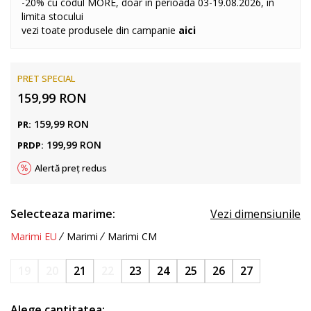
-20% cu codul MORE, doar in perioada 03-19.08.2026, in
limita stocului
vezi toate produsele din campanie
aici
PRET SPECIAL
159,99
RON
159,99
RON
PR:
199,99
RON
PRDP:
Alertă preț redus
Selecteaza marime:
Vezi dimensiunile
Marimi EU
Marimi
Marimi CM
19
20
21
22
23
24
25
26
27
Alege cantitatea: