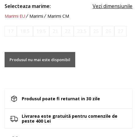
Selecteaza marime:
Vezi dimensiunile
Marimi EU
Marimi
Marimi CM
17
18.5
19.5
21
22
23.5
25
26
27
Produsul nu mai este disponibil
Produsul poate fi returnat in 30 zile
Livrarea este gratuită pentru comenzile de
peste 400 Lei