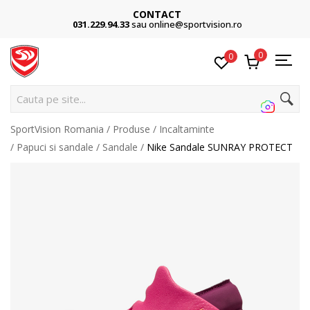
CONTACT
031.229.94.33
sau online@sportvision.ro
0
0
Cauta pe site...
SportVision Romania
Produse
Incaltaminte
Papuci si sandale
Sandale
Nike Sandale SUNRAY PROTECT