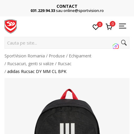
CONTACT
031.229.94.33
sau online@sportvision.ro
0
0
Cauta pe site...
SportVision Romania
Produse
Echipament
Rucsacuri, genti si valize
Rucsac
adidas Rucsac DY MM CL BPK