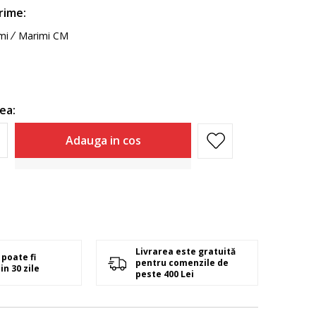
rime:
mi
Marimi CM
ea:
Adauga in cos
Livrarea este gratuită
poate fi
pentru comenzile de
in 30 zile
peste 400 Lei