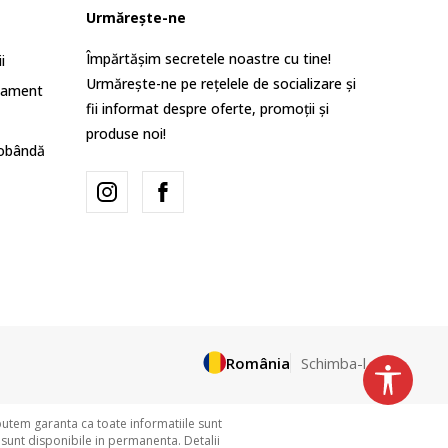
Urmărește-ne
Împărtășim secretele noastre cu tine!
i
Urmărește-ne pe rețelele de socializare și
lament
fii informat despre oferte, promoții și
produse noi!
dobândă
România
Schimba-l
putem garanta ca toate informatiile sunt
 sunt disponibile in permanenta. Detalii