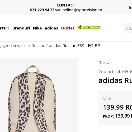
CONTACT
Card,
I
031.229.94.33
sau online@sportvision.ro
Ca
rturi
Branduri
Nike
adidas
Outlet
 genti si valize
Rucsac
adidas Rucsac ESS LEO BP
Rucsac
Cod articol:
KH4
adidas R
NEW
139,99
R
139,99
PRDP: