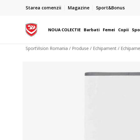
PLATA CU CARDUL
Starea comenzii
Magazine
Sport&Bonus
Plateste cu cardul in siguranta prin WSPay - Visa, Master
 Lei
Maestro
NOUA COLECTIE
Barbati
Femei
Copii
Spo
SportVision Romania
Produse
Echipament
Echipame