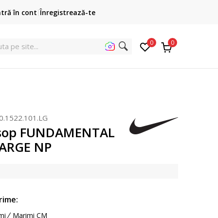
Cumpără acum, plateste mai târziu
ntră în cont
Înregistrează-te
3 rate fără dobândă fără card de credit cu Klarna
pen
0
0
ta pe site...
0.1522.101.LG
osop FUNDAMENTAL
ARGE NP
rime:
mi
Marimi CM