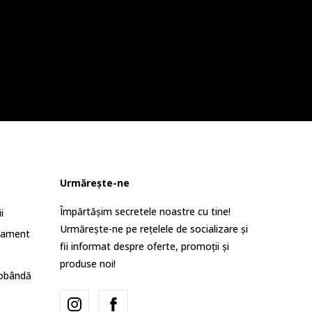
Urmărește-ne
Împărtășim secretele noastre cu tine!
i
Urmărește-ne pe rețelele de socializare și
lament
fii informat despre oferte, promoții și
produse noi!
dobândă