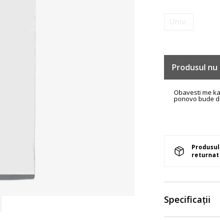
Univ.
Produsul nu 
Obavesti me k
ponovo bude d
Produsul 
returnat 
Specificații