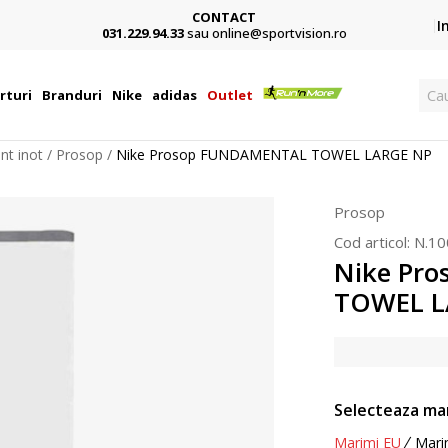
CONTACT
Card,
I
031.229.94.33
sau online@sportvision.ro
Cau
rturi
Branduri
Nike
adidas
Outlet
nt inot
Prosop
Nike Prosop FUNDAMENTAL TOWEL LARGE NP
Prosop
Cod articol:
N.10
Nike Pr
TOWEL L
Selecteaza ma
Marimi EU
Mari