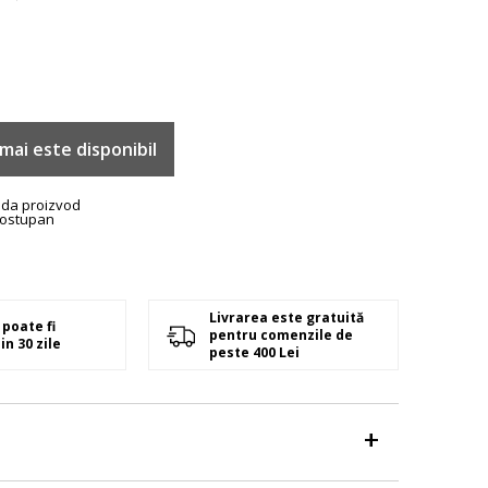
mai este disponibil
ada proizvod
ostupan
Livrarea este gratuită
poate fi
pentru comenzile de
in 30 zile
peste 400 Lei