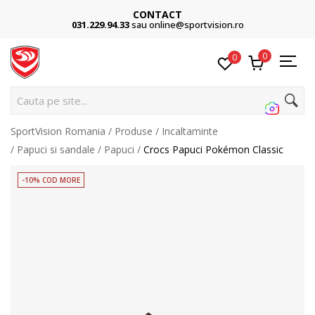
CONTACT
031.229.94.33
sau online@sportvision.ro
0
0
C
SportVision Romania
Produse
Incaltaminte
Papuci si sandale
Papuci
Crocs Papuci Pokémon Classic
-10% COD MORE