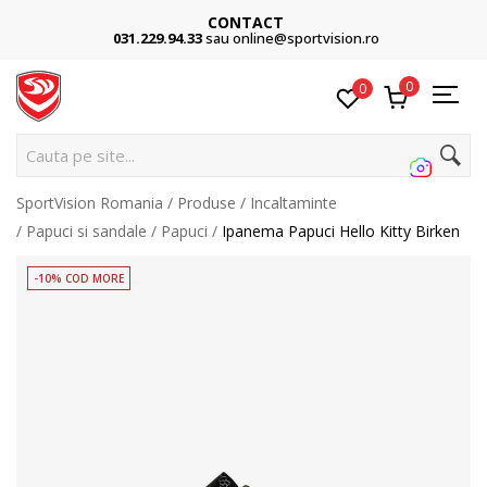
CONTACT
031.229.94.33
sau online@sportvision.ro
0
0
Cauta pe site...
SportVision Romania
Produse
Incaltaminte
Papuci si sandale
Papuci
Ipanema Papuci Hello Kitty Birken
-10% COD MORE