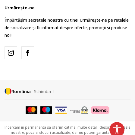
Urmărește-ne
Împărtășim secretele noastre cu tine! Urmărește-ne pe rețelele
de socializare și fii informat despre oferte, promoții și produse
noi!
România
Schimba-l
Incercam in permanenta sa oferim cat mai multe detalii despre produsele
noastre, poze si stocuri actualizate, dar nu putem garanta ca toate