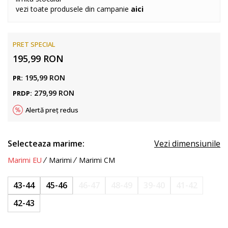
vezi toate produsele din campanie
aici
PRET SPECIAL
195,99
RON
195,99
RON
PR:
279,99
RON
PRDP:
Alertă preț redus
Selecteaza marime:
Vezi dimensiunile
Marimi EU
Marimi
Marimi CM
43-44
45-46
46-47
48-49
39-40
41-42
42-43