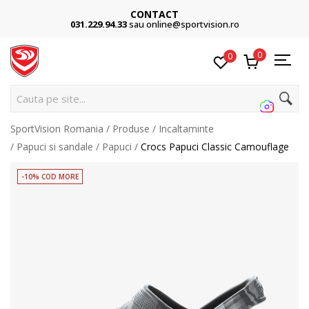
CONTACT
031.229.94.33
sau online@sportvision.ro
0
0
Ca
SportVision Romania
Produse
Incaltaminte
Papuci si sandale
Papuci
Crocs Papuci Classic Camouflage
-10% COD MORE