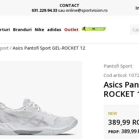
CONTACT
Card,
I
031.229.94.33
sau online@sportvision.ro
Ca
rturi
Branduri
Nike
adidas
Outlet
Sport
Asics Pantofi Sport GEL-ROCKET 12
Pantofi Sport
Cod articol:
107
Asics Pan
ROCKET 
NEW
389,99
R
389,99
PRDP: