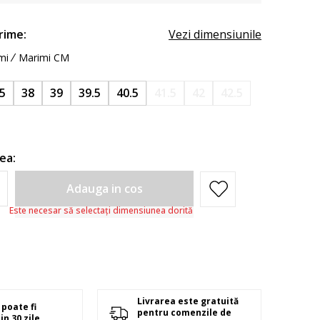
rime:
Vezi dimensiunile
mi
Marimi CM
.5
38
39
39.5
40.5
41.5
42
42.5
ea:
Adauga in cos
Este necesar să selectați dimensiunea dorită
Livrarea este gratuită
poate fi
pentru comenzile de
in 30 zile