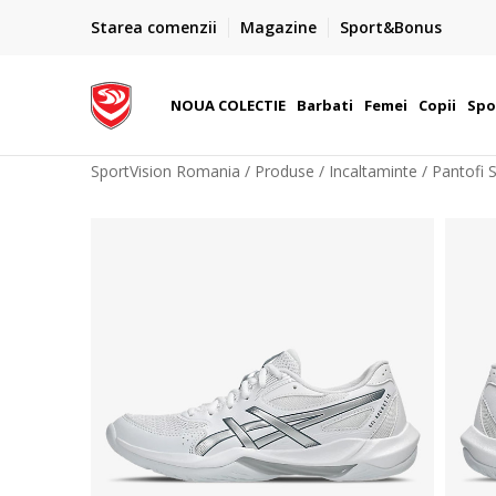
PLATA CU CARDUL
Starea comenzii
Magazine
Sport&Bonus
Plateste cu cardul in siguranta prin WSPay - Visa, Master
 Lei
Maestro
NOUA COLECTIE
Barbati
Femei
Copii
Spo
SportVision Romania
Produse
Incaltaminte
Pantofi 