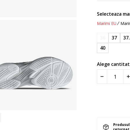
Selecteaza ma
Marimi EU
Mari
36
37
37
40
Alege cantitat
Produsul 
returnat 