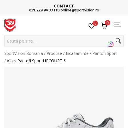
CONTACT
031.229.94.33
sau online@sportvision.ro
0
0
Cauta pe site...
SportVision Romania
Produse
Incaltaminte
Pantofi Sport
Asics Pantofi Sport UPCOURT 6