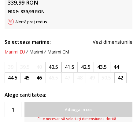
339,99
RON
339,99
RON
PRDP:
Alertă preț redus
Selecteaza marime:
Vezi dimensiunile
Marimi EU
Marimi
Marimi CM
39
39.5
40
40.5
41.5
42.5
43.5
44
44.5
45
46
46.5
47
48
49
50.5
42
Alege cantitatea:
Adauga in cos
Este necesar să selectați dimensiunea dorită