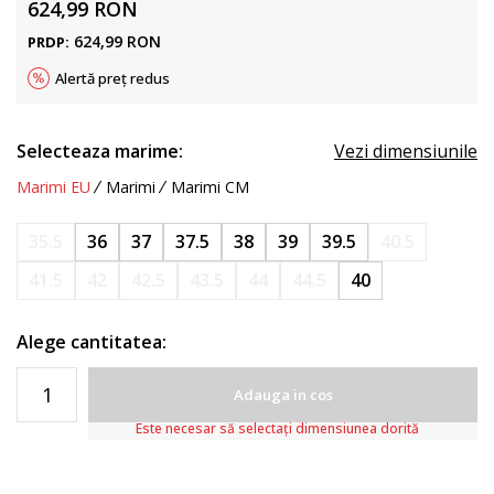
624,99
RON
624,99
RON
PRDP:
Alertă preț redus
Selecteaza marime:
Vezi dimensiunile
Marimi EU
Marimi
Marimi CM
35.5
36
37
37.5
38
39
39.5
40.5
41.5
42
42.5
43.5
44
44.5
40
Alege cantitatea:
Adauga in cos
Este necesar să selectați dimensiunea dorită