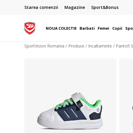
PLATA CU CARDUL
Starea comenzii
Magazine
Sport&Bonus
Plateste cu cardul in siguranta prin WSPay - Visa, Master
 Lei
Maestro
NOUA COLECTIE
Barbati
Femei
Copii
Spo
SportVision Romania
Produse
Incaltaminte
Pantofi 