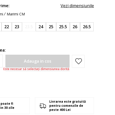
rime:
Vezi dimensiunile
mi
Marimi CM
22
23
23.5
24
25
25.5
26
26.5
ea:
Adauga in cos
Este necesar să selectați dimensiunea dorită
Livrarea este gratuită
poate fi
pentru comenzile de
in 30 zile
peste 400 Lei