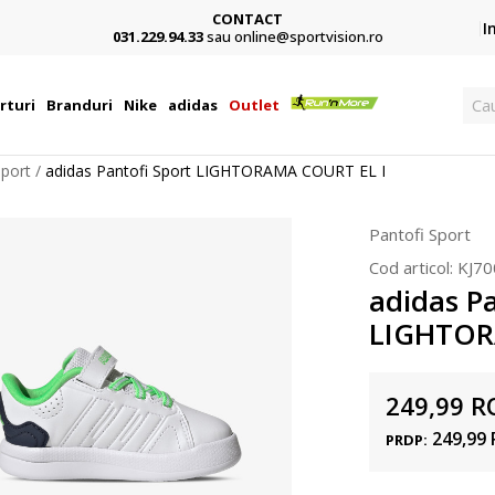
CONTACT
Card,
I
031.229.94.33
sau online@sportvision.ro
Ca
rturi
Branduri
Nike
adidas
Outlet
Sport
adidas Pantofi Sport LIGHTORAMA COURT EL I
Pantofi Sport
Cod articol:
KJ70
adidas Pa
LIGHTOR
249,99
R
249,99
PRDP: