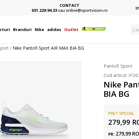
CONTACT
Card,
I
031.229.94.33
sau online@sportvision.ro
Ca
rturi
Branduri
Nike
adidas
Outlet
Sport
Nike Pantofi Sport AIR MAX BIA BG
Pantofi Sport
Cod articol:
IF26
Nike Pan
BIA BG
PRET SPECIAL
279,99
R
279,99
R
PR: