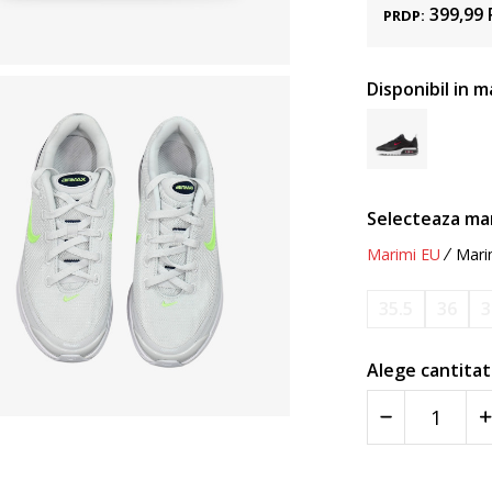
399,99
PRDP:
Disponibil in m
Selecteaza ma
Marimi EU
Mari
35.5
36
3
Alege cantitat