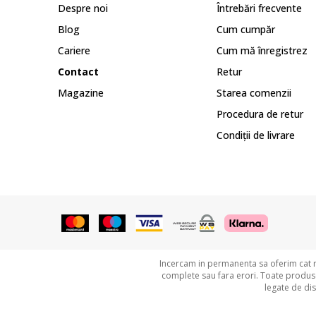
Despre noi
Întrebări frecvente
Blog
Cum cumpăr
Cariere
Cum mă înregistrez
Contact
Retur
Magazine
Starea comenzii
Procedura de retur
Condiții de livrare
Incercam in permanenta sa oferim cat ma
complete sau fara erori. Toate produsel
legate de di