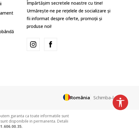
Împărtășim secretele noastre cu tine!
i
Urmărește-ne pe rețelele de socializare și
lament
fii informat despre oferte, promoții și
produse noi!
dobândă
România
Schimba-l
putem garanta ca toate informatiile sunt
 sunt disponibile in permanenta. Detalii
1.606.00.35.