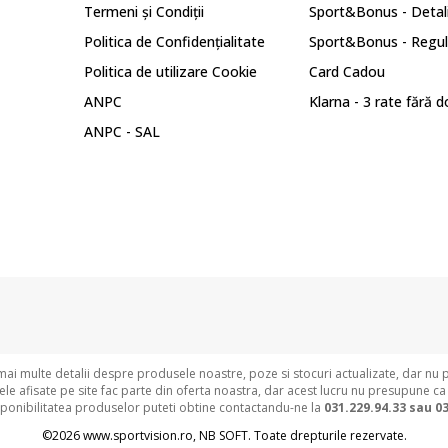
Termeni și Condiții
Sport&Bonus - Detali
Politica de Confidențialitate
Sport&Bonus - Regu
Politica de utilizare Cookie
Card Cadou
ANPC
Klarna - 3 rate fără 
ANPC - SAL
i multe detalii despre produsele noastre, poze si stocuri actualizate, dar nu 
e afisate pe site fac parte din oferta noastra, dar acest lucru nu presupune ca
sponibilitatea produselor puteti obtine contactandu-ne la
031.229.94.33 sau
03
©2026
www.sportvision.ro
,
NB SOFT
. Toate drepturile rezervate.