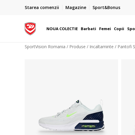
PLATA CU CARDUL
Starea comenzii
Magazine
Sport&Bonus
Plateste cu cardul in siguranta prin WSPay - Visa, Master
 Lei
Maestro
NOUA COLECTIE
Barbati
Femei
Copii
Spo
SportVision Romania
Produse
Incaltaminte
Pantofi 