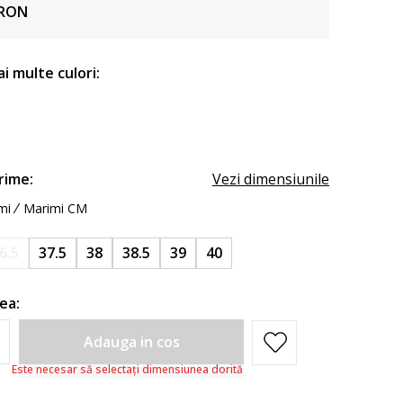
RON
ai multe culori:
rime:
Vezi dimensiunile
mi
Marimi CM
6.5
37.5
38
38.5
39
40
ea:
Adauga in cos
Este necesar să selectați dimensiunea dorită