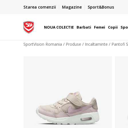
PLATA CU CARDUL
Starea comenzii
Magazine
Sport&Bonus
Plateste cu cardul in siguranta prin WSPay - Visa, Master
 Lei
Maestro
NOUA COLECTIE
Barbati
Femei
Copii
Spo
SportVision Romania
Produse
Incaltaminte
Pantofi 