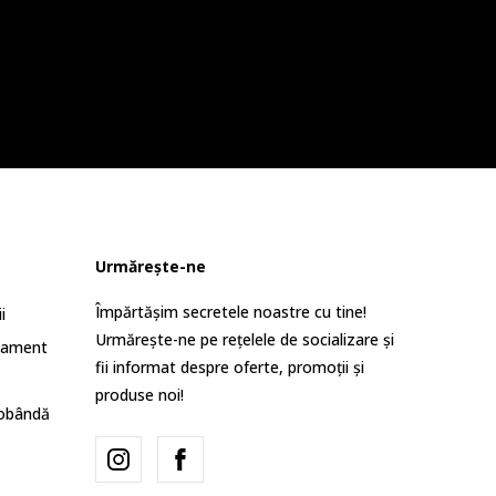
Urmărește-ne
Împărtășim secretele noastre cu tine!
i
Urmărește-ne pe rețelele de socializare și
lament
fii informat despre oferte, promoții și
produse noi!
dobândă