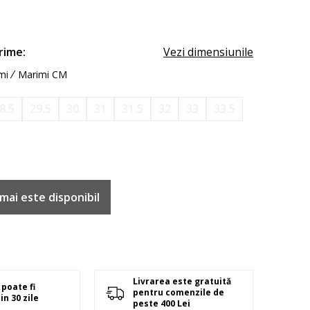
rime:
Vezi dimensiunile
mi
Marimi CM
8.5
29.5
30
31
31.5
32
33
33.5
mai este disponibil
Livrarea este gratuită
poate fi
pentru comenzile de
in 30 zile
peste 400 Lei