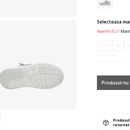
Selecteaza ma
Marimi EU
Mari
27.5
28
2
34
35
Produsul nu 
Produsul 
returnat 