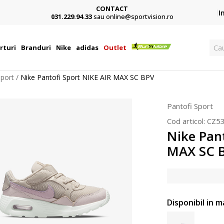
CONTACT
Card,
I
031.229.94.33
sau online@sportvision.ro
Ca
rturi
Branduri
Nike
adidas
Outlet
Sport
Nike Pantofi Sport NIKE AIR MAX SC BPV
Pantofi Sport
Cod articol:
CZ5
Nike Pant
MAX SC 
Disponibil in m