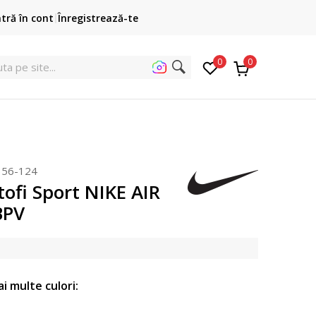
Cumpără acum, plateste mai târziu
ntră în cont
Înregistrează-te
3 rate fără dobândă fără card de credit cu Klarna
pen
0
0
ut
356-124
ofi Sport NIKE AIR
BPV
ai multe culori: